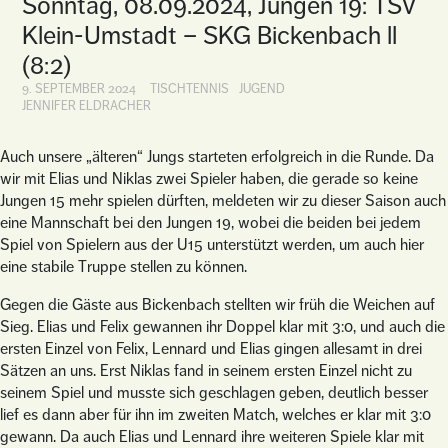
Sonntag, 08.09.2024, Jungen 19: TSV
Klein-Umstadt – SKG Bickenbach ll
(8:2)
9. SEPTEMBER 2024
TISCHTENNIS
JUGEND
JENNIFER ELDRACHER
Auch unsere „älteren“ Jungs starteten erfolgreich in die Runde. Da
wir mit Elias und Niklas zwei Spieler haben, die gerade so keine
Jungen 15 mehr spielen dürften, meldeten wir zu dieser Saison auch
eine Mannschaft bei den Jungen 19, wobei die beiden bei jedem
Spiel von Spielern aus der U15 unterstützt werden, um auch hier
eine stabile Truppe stellen zu können.
Gegen die Gäste aus Bickenbach stellten wir früh die Weichen auf
Sieg. Elias und Felix gewannen ihr Doppel klar mit 3:0, und auch die
ersten Einzel von Felix, Lennard und Elias gingen allesamt in drei
Sätzen an uns. Erst Niklas fand in seinem ersten Einzel nicht zu
seinem Spiel und musste sich geschlagen geben, deutlich besser
lief es dann aber für ihn im zweiten Match, welches er klar mit 3:0
gewann. Da auch Elias und Lennard ihre weiteren Spiele klar mit