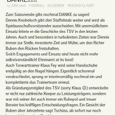
13. JUNI 2026
FUSSBALL
ALLGEMEIN
WOLRAD CLAUDY
Zum Saisonende gilts nochmal DANKE zu sagen!
Dennis Knobeloch gibt den Staffelstab weiter und wird als
Spielausschußvorsitzender ausscheiden. Mit unermüdlichem
Einsatz leitete er die Geschicke des TSV in den letzten
Jahren. Auch und besonders in turbulenten Zeiten war Dennis
immer zur Stelle, investierte Zeit und Mühe, um den Richer
Buben den Rücken freizuhalten.
Solch Engagements und Einsatz sind heute nicht mehr
selbstverständlich! Ehrenamt at its best!
Auch Torwarttrainer Klaus Fey wird seine Handschuhe
endgültig an den Nagel hängen. Eigentlich schonmal
verabschiedet, sprang er interimsmäßig nochmal ein und
komplettierte das Trainerteam erneut.
Als Gründungsmitglied des TSV (sorry Klaus 😉) entwickelte
er nicht nur zahlreiche Keeper zu Leistungsträgern, sondern
war mit seiner Art auch immer ein Ruhepol und treuer
Berater bei kniffligen Entscheidungsfragen. Ein Gesicht der
Buben über Jahrzehnte sagt Tschüss, ab sofort nur noch