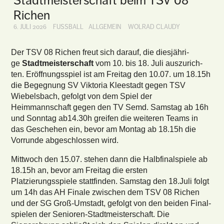
Stadtmeisterschaft beim TSV 08
Richen
6. JULI 2026
FUSSBALL
ALLGEMEIN
WOLRAD CLAUDY
Der TSV 08 Ri­chen freut sich dar­auf, die dies­jäh­ri­
ge
Stadt­meis­ter­schaft
vom 10. bis 18. Juli aus­zu­rich­
ten. Eröffnungsspiel ist am Freitag den 10.07. um 18.15h
die Begegnung SV Viktoria Kleestadt gegen TSV
Wiebelsbach, gefolgt von dem Spiel der
Heimmannschaft gegen den TV Semd. Samstag ab 16h
und Sonntag ab14.30h greifen die weiteren Teams in
das Geschehen ein, bevor am Montag ab 18.15h die
Vorrunde abgeschlossen wird.
Mittwoch den 15.07. stehen dann die Halb­fi­na­lspiele ab
18.15h an, bevor am Freitag die ersten
Platzierungsspiele stattfinden. Sams­tag den 18.​Juli folgt
um 14h das AH Finale zwischen dem TSV 08 Richen
und der SG Groß-Umstadt, gefolgt von den beiden Fi­nal­
spie­len der Senioren-Stadtmeisterschaft. Die