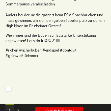
Sommerpause verabschieden.
Anders bei der 1a: die gastiert beim FSV Spachbrücken und
muss gewinnen, um sich den gelben Tabellenplatz zu sichern.
High Noon im Reinheimer Ortsteil!
Wie immer sind die Buben auf lautstarke Unterstützung
angewiesen! Let’s do it 💚🤍💪🏼
#richen #richerbuben #endspiel #dontquit
#grünweißfürimmer
1
2
…
25
NÄCHSTE →
Durch die fortgesetzte