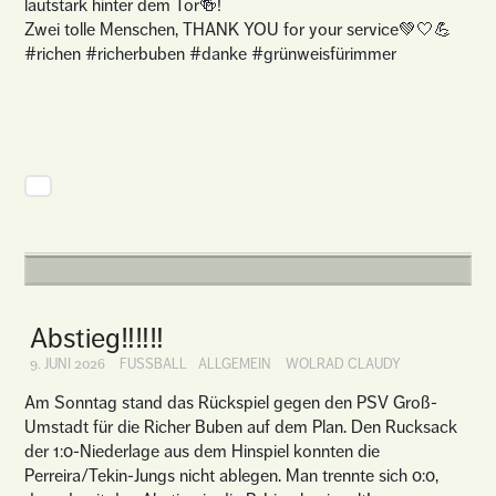
lautstark hinter dem Tor🍻!
Zwei tolle Menschen, THANK YOU for your service💚🤍💪
#richen #richerbuben #danke #grünweisfürimmer
Abstieg‼️‼️‼️
9. JUNI 2026
FUSSBALL
ALLGEMEIN
WOLRAD CLAUDY
Am Sonntag stand das Rückspiel gegen den PSV Groß-
Umstadt für die Richer Buben auf dem Plan. Den Rucksack
der 1:0-Niederlage aus dem Hinspiel konnten die
Perreira/Tekin-Jungs nicht ablegen. Man trennte sich 0:0,