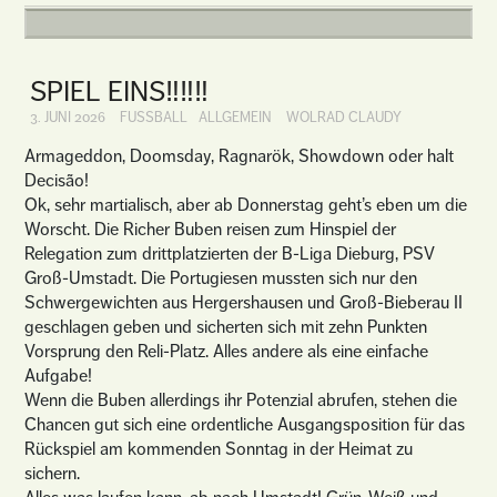
SPIEL EINS‼️‼️‼️
3. JUNI 2026
FUSSBALL
ALLGEMEIN
WOLRAD CLAUDY
Armageddon, Doomsday, Ragnarök, Showdown oder halt
Decisão!
Ok, sehr martialisch, aber ab Donnerstag geht’s eben um die
Worscht. Die Richer Buben reisen zum Hinspiel der
Relegation zum drittplatzierten der B-Liga Dieburg, PSV
Groß-Umstadt. Die Portugiesen mussten sich nur den
Schwergewichten aus Hergershausen und Groß-Bieberau II
geschlagen geben und sicherten sich mit zehn Punkten
Vorsprung den Reli-Platz. Alles andere als eine einfache
Aufgabe!
Wenn die Buben allerdings ihr Potenzial abrufen, stehen die
Chancen gut sich eine ordentliche Ausgangsposition für das
Rückspiel am kommenden Sonntag in der Heimat zu
sichern.