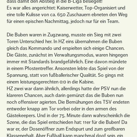
dass damit den Abstieg in die B-Liga besiegelt!
Es war alles angerichtet: Kaiserwetter, Top-Organisiert und
eine tolle Kulisse von ca. 650 Zuschauern ebneten den Weg
für einen epischen Nachmittag, jedoch nur für ein Team.
Die Buben waren in Zugzwang, musste ein Sieg mit zwei
Toren Unterschied her. In HZ eins übernahmen die Buben
gleich das Kommando und erspielten sich einige Chancen.
Die Gäste, zunächst im Verwaltungsmodus, waren hingegen
immer mit Standards brandgefährlich. Eine davon mündete
in einem Pfostentreffer. Ansonsten lebte das Spiel von der
Spannung, statt von fußballerischer Qualität. So gings mit
einem leistungsgerechten 0:0 in die Kabine.
HZ zwei war dann ähnlich, allerdings hatte der PSV nun die
klareren Chancen, auch darin gemünzt das die Buben nun
noch offensiver agierten. Die Bemühungen des TSV endeten
entweder knapp am Tor vorbei oder in den armen des
Gästekeepers. Und in der 75. Minute dann wahrscheinlich die
Szene, die das Spiel entschieden hat: 11er für die Buben! Da
war er, der Dosenöffner zum Endspurt und zum greifbaren
Klassenerhalt. Aber Fußball kann manchmal doof sein, ein