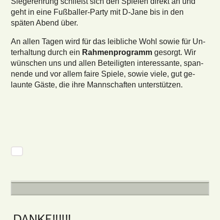
Siegerehrung schließt sich den Spielen direkt an und
geht in eine Fußballer-Party mit D-Jane bis in den
späten Abend über.
An allen Tagen wird für das leib­li­che Wohl sowie für Un­
ter­hal­tung durch ein
Rah­men­pro­gramm
ge­sorgt. Wir
wün­schen uns und allen Be­tei­lig­ten in­ter­es­san­te, span­
nen­de und vor allem faire Spie­le, sowie viele, gut ge­
laun­te Gäste, die ihre Mann­schaf­ten un­ter­stüt­zen.
DANKE‼️‼️‼️