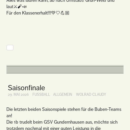
Alles was laufen kann, ab nach Umstadt! Grün-Weiß und
laut⚔️🧨📣
Für den Klassenerhalt!!!💚🤍💪🏼
Saisonfinale
29. MAI 2026
FUSSBALL
ALLGEMEIN
WOLRAD CLAUDY
Die letzten beiden Saisonspiele stehen für die Buben-Teams
an!
Die 1b trudelt beim GSV Gundernhausen aus, möchte sich
trotzdem nochmal mit einer guten Leistung in die