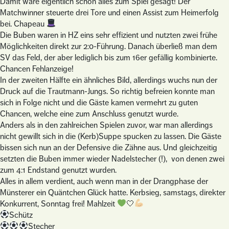
Damit wäre eigentlich schon alles zum Spiel gesagt! Der
Matchwinner steuerte drei Tore und einen Assist zum Heimerfolg
bei. Chapeau
Die Buben waren in HZ eins sehr effizient und nutzten zwei frühe
Möglichkeiten direkt zur 2:0-Führung. Danach überließ man dem
SV das Feld, der aber lediglich bis zum 16er gefällig kombinierte.
Chancen Fehlanzeige!
In der zweiten Hälfte ein ähnliches Bild, allerdings wuchs nun der
Druck auf die Trautmann-Jungs. So richtig befreien konnte man
sich in Folge nicht und die Gäste kamen vermehrt zu guten
Chancen, welche eine zum Anschluss genutzt wurde.
Anders als in den zahlreichen Spielen zuvor, war man allerdings
nicht gewillt sich in die (Kerb)Suppe spucken zu lassen. Die Gäste
bissen sich nun an der Defensive die Zähne aus. Und gleichzeitig
setzten die Buben immer wieder Nadelstecher (!), von denen zwei
zum 4:1 Endstand genutzt wurden.
Alles in allem verdient, auch wenn man in der Drangphase der
Münsterer ein Quäntchen Glück hatte. Kerbsieg, samstags, direkter
Konkurrent, Sonntag frei! Mahlzeit
🤍
Schütz
Stecher