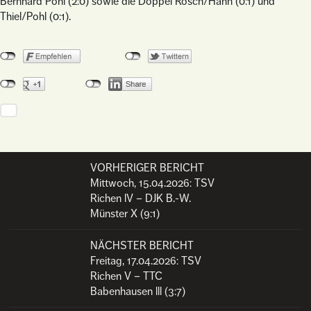
Bernhard Pohl (2:0) sowie die Doppel Rösch/Hahn (0:1) und
Thiel/Pohl (0:1).
VORHERIGER BERICHT
Post navigation
Mittwoch, 15.04.2026: TSV
Richen lV – DJK B.-W.
Münster X (9:1)
NÄCHSTER BERICHT
Freitag, 17.04.2026: TSV
Richen V – TTC
Babenhausen lll (3:7)