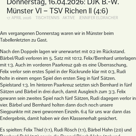
Donnerstag, 16.04.2026: DJK B.-W.
Münster Vl – TSV Richen ll (4:6)
17. APRIL 2026
TISCHTENNIS
AKTIVE
JENNIFER ELDRACHER
Am vergangenen Donnerstag waren wir in Münster beim
Tabellenletzten zu Gast.
Nach den Doppeln lagen wir unerwartet mit 0:2 im Rückstand.
Bärbel/Rudi verloren im 5. Satz mit 10:12. Felix/Bernhard unterlagen
mit 1:3. Auch im vorderen Paarkreuz gab es eine Überraschung,
Felix verlor sein erstes Spiel in der Rückrunde klar mit 0:3, Rudi
holte in einem engen Spiel den ersten Sieg in fünf Sätzen.
Spielstand 1:3. Im hinteren Paarkreuz setzten sich Bernhard in fünf
Sätzen und Bärbel in drei durch, damit Ausgleich zum 3:3. Felix
gewann sein zweites Spiel nach fünf Sätzen, Rudi dagegen verlor in
vier. Bärbel und Bernhard holten dann doch noch unsere
Siegpunkte mit zwei gewonnen Einzeln. 6:4 für uns war dann das
Endergebnis, damit haben wir den Klassenerhalt gesichert.
Es spielten: Felix Thiel (1:1), Rudi Rösch (1:1), Bärbel Hahn (2:0) und