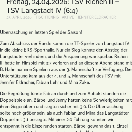
Freitag, 24.04.2026: TSV Richen lll –
TSV Langstadt lV (6:4)
25. APRIL 2026
TISCHTENNIS
AKTIVE
JENNIFER ELDRACHER
Überraschung im letzten Spiel der Saison!
Zum Abschluss der Runde kamen die TT-Spieler von Langstadt IV
in die kleine ERS-Sporthalle. Nur ein Sieg konnte den Abstieg der
Langstädter verhindern, und die Anspannung war spürbar. Richen
III hatte im Hinspiel mit 3:7 verloren und an diesem Abend stand mit
B. Hahn nur eine Spielerin aus der 3. Mannschaft zur Verfügung. Die
Unterstützung kam aus der 4. und 5. Mannschaft des TSV mit
Jennifer Eldracher, Fabian Lehr und Mina Zake.
Die Begrüßung führte Fabian durch und zum Auftakt standen die
Doppelspiele an. Bärbel und Jenny hatten keine Schwierigkeiten mit
ihren Gegenübern und siegten sicher mit 3:0. Die Überraschung
sollte noch größer sein, als auch Fabian und Mina das Langstädter
Doppel mit 3:1 besiegte. Mit einer 2:0 Führung konnten wir
entspannt in die Einzelrunden starten. Bärbel gewann das 1. Einzel