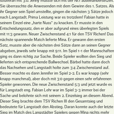
souverän mit 3:0. Jenny musste sich mit der Nr.1 auseinandersetzen.
Sie überraschte die Anwesenden mit dem Gewinn des 1. Satzes. Als
ihr Gegner sein Spiel umstellte, gingen die nächsten 3 Sätze jedoch
nach Langstadt. Prima Leistung war es trotzdem! Fabian hatte in
seinem Einzel eine „harte Nuss“ zu knacken. Er musste in den
Entscheidungssatz, den er aber aufgrund eines überlegten Spiels
mit 11:3 gewann. Neuer Zwischenstand 4:1 für den TSV Richen! Das
nächste spannende Match lieferte Mina. Er gewann den ersten
Satz, musste aber die nächsten drei Sätze dann an seinen Gegner
abgeben, jeweils sehr knapp mit 9:11. Im Spiel 1-1 der Mannschaften
ging es dann richtig zur Sache. Beide Spieler wollten den Sieg und
lieferten sich entsprechende Ballwechsel. Bärbel hatte dann doch
das Nachsehen und Langstadt holte zum 3:4 Zwischenstand auf.
Besser machte es dann Jennifer im Spiel 2-2. Es war knapp (sehr
knapp manchmal), aber doch mit 3:0 gegen einen sehr erfahrenen
Spieler gewonnen. Die neue Zwischenstand 5:3 und jetzt wurde es
für Langstadt eng. Fabian Lehr war im Spiel 3-3 immer bei der
Sache und belohnte sich mit seinem 2. Einzelsieg an diesem Abend.
Dieser Sieg brachte dem TSV Richen III den Gesamtsieg und
bedeutete für Langstadt den Abstieg. Daran konnte auch der letzte
Sieg im Match des Langstädter Spielers gegen Mina nichts mehr