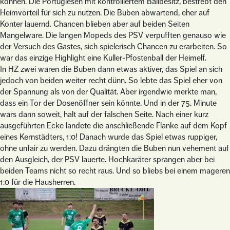
können. Die Portugiesen mit kontrolliertem Ballbesitz, bestrebt den
Heimvorteil für sich zu nutzen. Die Buben abwartend, eher auf
Konter lauernd. Chancen blieben aber auf beiden Seiten
Mangelware. Die langen Mopeds des PSV verpufften genauso wie
der Versuch des Gastes, sich spielerisch Chancen zu erarbeiten. So
war das einzige Highlight eine Kuller-Pfostenball der Heimelf.
In HZ zwei waren die Buben dann etwas aktiver, das Spiel an sich
jedoch von beiden weiter recht dünn. So lebte das Spiel eher von
der Spannung als von der Qualität. Aber irgendwie merkte man,
dass ein Tor der Dosenöffner sein könnte. Und in der 75. Minute
wars dann soweit, halt auf der falschen Seite. Nach einer kurz
ausgeführten Ecke landete die anschließende Flanke auf dem Kopf
eines Kernstädters, 1:0! Danach wurde das Spiel etwas ruppiger,
ohne unfair zu werden. Dazu drängten die Buben nun vehement auf
den Ausgleich, der PSV lauerte. Hochkaräter sprangen aber bei
beiden Teams nicht so recht raus. Und so bliebs bei einem mageren
1:0 für die Hausherren.