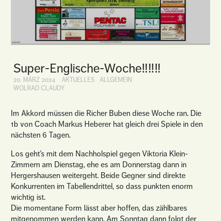
Super-Englische-Woche‼️‼️‼️
20. MÄRZ 2024
AKTUELLES
ALLGEMEIN
WOLRAD CLAUDY
Im Akkord müssen die Richer Buben diese Woche ran. Die
1b von Coach Markus Heberer hat gleich drei Spiele in den
nächsten 6 Tagen.
Los geht’s mit dem Nachholspiel gegen Viktoria Klein-
Zimmern am Dienstag, ehe es am Donnerstag dann in
Hergershausen weitergeht. Beide Gegner sind direkte
Konkurrenten im Tabellendrittel, so dass punkten enorm
wichtig ist.
Die momentane Form lässt aber hoffen, das zählbares
mitgenommen werden kann. Am Sonntag dann folgt der