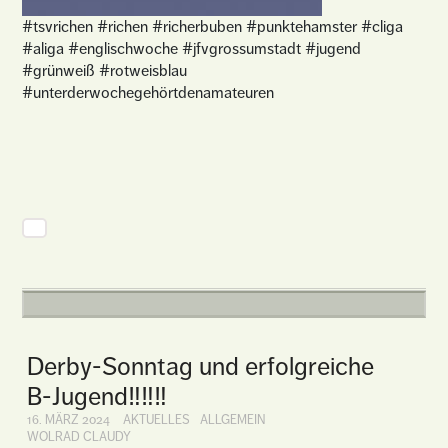
#tsvrichen #richen #richerbuben #punktehamster #cliga
#aliga #englischwoche #jfvgrossumstadt #jugend
#grünweiß #rotweisblau
#unterderwochegehörtdenamateuren
Derby-Sonntag und erfolgreiche
B-Jugend‼️‼️‼️
16. MÄRZ 2024
AKTUELLES
ALLGEMEIN
WOLRAD CLAUDY