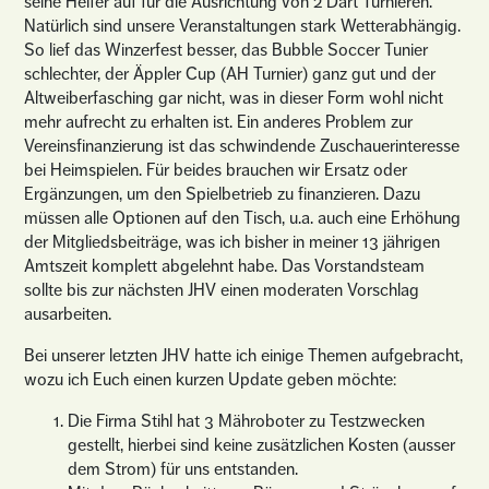
seine Helfer auf für die Ausrichtung von 2 Dart Turnieren.
Natürlich sind unsere Veranstaltungen stark Wetterabhängig.
So lief das Winzerfest besser, das Bubble Soccer Tunier
schlechter, der Äppler Cup (AH Turnier) ganz gut und der
Altweiberfasching gar nicht, was in dieser Form wohl nicht
mehr aufrecht zu erhalten ist. Ein anderes Problem zur
Vereinsfinanzierung ist das schwindende Zuschauerinteresse
bei Heimspielen. Für beides brauchen wir Ersatz oder
Ergänzungen, um den Spielbetrieb zu finanzieren. Dazu
müssen alle Optionen auf den Tisch, u.a. auch eine Erhöhung
der Mitgliedsbeiträge, was ich bisher in meiner 13 jährigen
Amtszeit komplett abgelehnt habe. Das Vorstandsteam
sollte bis zur nächsten JHV einen moderaten Vorschlag
ausarbeiten.
Bei unserer letzten JHV hatte ich einige Themen aufgebracht,
wozu ich Euch einen kurzen Update geben möchte:
Die Firma Stihl hat 3 Mähroboter zu Testzwecken
gestellt, hierbei sind keine zusätzlichen Kosten (ausser
dem Strom) für uns entstanden.