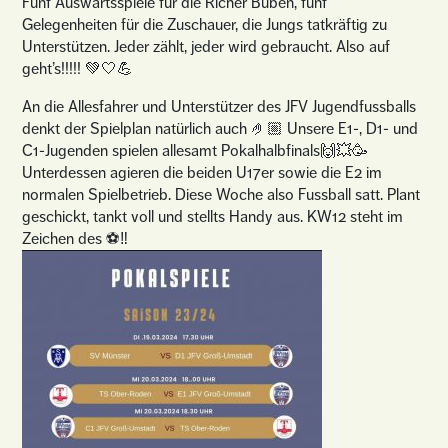
Fünf Auswärtsspiele für die Richer Buben, fünf
Gelegenheiten für die Zuschauer, die Jungs tatkräftig zu
Unterstützen. Jeder zählt, jeder wird gebraucht. Also auf
geht’s!!!!! 💚🤍💪
An die Allesfahrer und Unterstützer des JFV Jugendfussballs
denkt der Spielplan natürlich auch 🤌🏼 Unsere E1-, D1- und
C1-Jugenden spielen allesamt Pokalhalbfinals🙌💥🥳
Unterdessen agieren die beiden U17er sowie die E2 im
normalen Spielbetrieb. Diese Woche also Fussball satt. Plant
geschickt, tankt voll und stellts Handy aus. KW12 steht im
Zeichen des ⚽️‼️