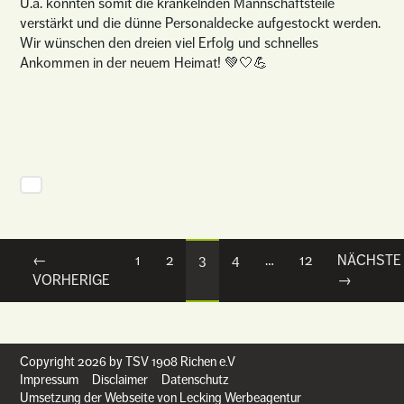
U.a. konnten somit die kränkelnden Mannschaftsteile
verstärkt und die dünne Personaldecke aufgestockt werden.
Wir wünschen den dreien viel Erfolg und schnelles
Ankommen in der neuem Heimat! 💚🤍💪
←
1
2
3
4
…
12
NÄCHSTE
Posts navigation
VORHERIGE
→
Copyright 2026 by TSV 1908 Richen e.V
Impressum
Disclaimer
Datenschutz
Umsetzung der Webseite von Lecking Werbeagentur