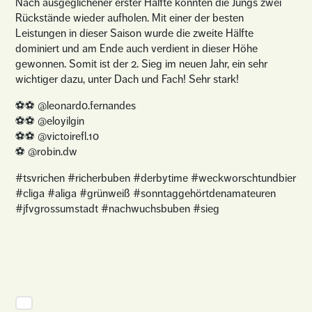
Nach ausgeglichener erster Hälfte konnten die Jungs zwei
Rückstände wieder aufholen. Mit einer der besten
Leistungen in dieser Saison wurde die zweite Hälfte
dominiert und am Ende auch verdient in dieser Höhe
gewonnen. Somit ist der 2. Sieg im neuen Jahr, ein sehr
wichtiger dazu, unter Dach und Fach! Sehr stark!
⚽️⚽️ @leonard0.fernandes
⚽️⚽️ @eloyilgin
⚽️⚽️ @victoirefl.10
⚽️ @robin.dw
#tsvrichen #richerbuben #derbytime #weckworschtundbier
#cliga #aliga #grünweiß #sonntaggehörtdenamateuren
#jfvgrossumstadt #nachwuchsbuben #sieg