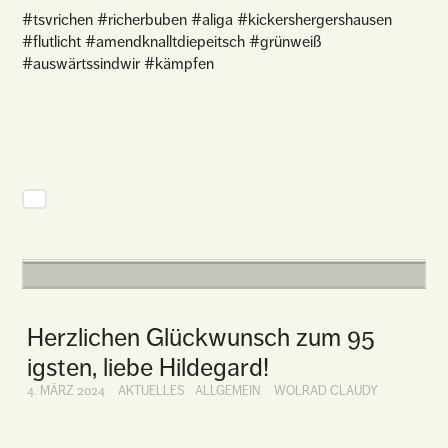
#tsvrichen #richerbuben #aliga #kickershergershausen
#flutlicht #amendknalltdiepeitsch #grünweiß
#auswärtssindwir #kämpfen
Herzlichen Glückwunsch zum 95
igsten, liebe Hildegard!
4. MÄRZ 2024
AKTUELLES
ALLGEMEIN
WOLRAD CLAUDY