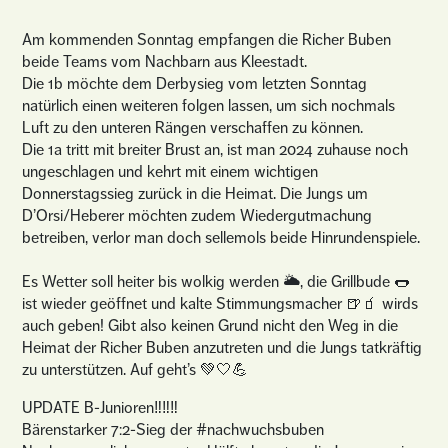
Am kommenden Sonntag empfangen die Richer Buben
beide Teams vom Nachbarn aus Kleestadt.
Die 1b möchte dem Derbysieg vom letzten Sonntag
natürlich einen weiteren folgen lassen, um sich nochmals
Luft zu den unteren Rängen verschaffen zu können.
Die 1a tritt mit breiter Brust an, ist man 2024 zuhause noch
ungeschlagen und kehrt mit einem wichtigen
Donnerstagssieg zurück in die Heimat. Die Jungs um
D’Orsi/Heberer möchten zudem Wiedergutmachung
betreiben, verlor man doch sellemols beide Hinrundenspiele.
Es Wetter soll heiter bis wolkig werden 🌥, die Grillbude 🌭
ist wieder geöffnet und kalte Stimmungsmacher 🍺🧃 wirds
auch geben! Gibt also keinen Grund nicht den Weg in die
Heimat der Richer Buben anzutreten und die Jungs tatkräftig
zu unterstützen. Auf geht’s 💚🤍💪
UPDATE B-Junioren‼️‼️‼️
Bärenstarker 7:2-Sieg der #nachwuchsbuben