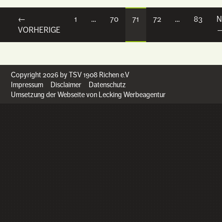
←
1
…
70
71
72
…
83
N
Posts navigation
VORHERIGE
Copyright 2026 by TSV 1908 Richen e.V
Impressum
Disclaimer
Datenschutz
Umsetzung der Webseite von Lecking Werbeagentur